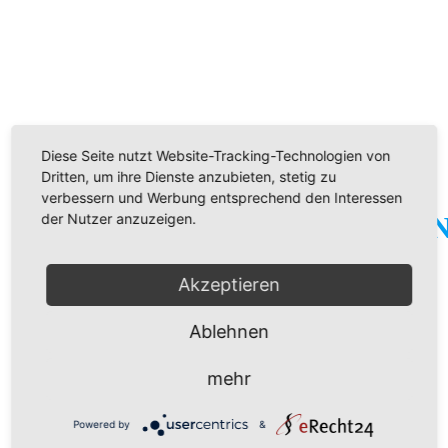
Diese Seite nutzt Website-Tracking-Technologien von
Dritten, um ihre Dienste anzubieten, stetig zu
LICHTTECHNIK &
verbessern und Werbung entsprechend den Interessen
der Nutzer anzuzeigen.
WEIHNACHTSBELEUCHTU
BELEUCHTUNG AUF HÖCHSTEM NIVEAU
Akzeptieren
Ablehnen
INNOVATIVE LICHTTECHNIK
Lichtwerbung zählt zu den bedeutendsten Werbemitteln der heutigen
mehr
Zeit. Die Vorteile sprechen für sich: Zeitlos, langlebig und auffällig. Ob
als LED-System, um Energie zu sparen oder als herkömmliche
Powered by
&
Lichtanlage – beleuchtete Werbeschilder halten, was Sie versprechen.