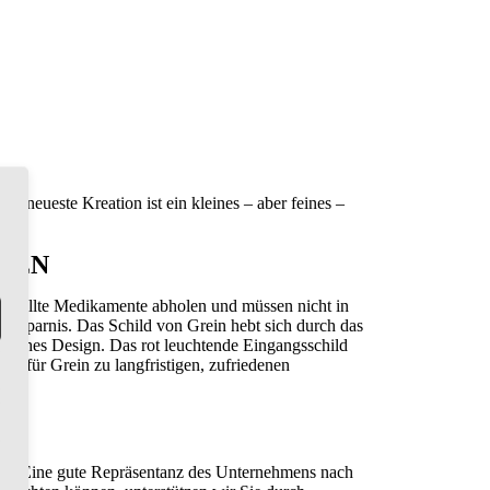
e neueste Kreation ist ein kleines – aber feines –
DEN
estellte Medikamente abholen und müssen nicht in
ersparnis. Das Schild von Grein hebt sich durch das
itliches Design. Das rot leuchtende Eingangsschild
t für Grein zu langfristigen, zufriedenen
54
. Eine gute Repräsentanz des Unternehmens nach