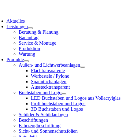
Zum
Inhalt
oggle
springen
avigation
Aktuelles
Leistungen
Beratung & Planung
Bauantrag
Service & Montage
Produktion
Wartung
Produkte
Außen- und Lichtwerbeanlagen
Flachtransparente
Werbestele / Pylone
Spanntuchanlagen
Ausstecktransparent
Buchstaben und Logo
LED Buchstaben und Logos aus Vollacrylglas
Profilbuchstaben und Logos
3D Buchstaben und Logos
Schilder & Schildanlagen
Beschriftungen
Fahrzeugbeschriftung
Sicht- und Sonnenschutzfolien
Signaletik