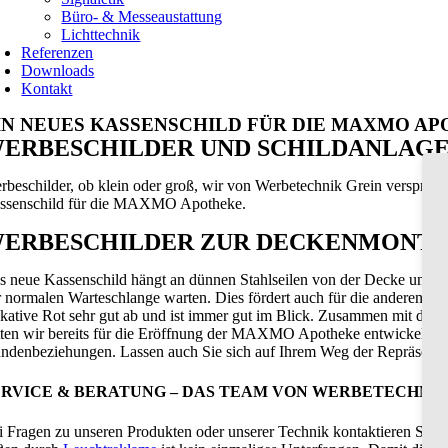
Büro- & Messeaustattung
Lichttechnik
Referenzen
Downloads
Kontakt
IN NEUES KASSENSCHILD FÜR DIE MAXMO A
ERBESCHILDER UND SCHILDANLAGE
rbeschilder, ob klein oder groß, wir von Werbetechnik Grein verspreche
ssenschild für die MAXMO Apotheke.
ERBESCHILDER ZUR DECKENMONTAG
s neue Kassenschild hängt an dünnen Stahlseilen von der Decke und w
r normalen Warteschlange warten. Dies fördert auch für die anderen K
akative Rot sehr gut ab und ist immer gut im Blick. Zusammen mit dem e
tten wir bereits für die Eröffnung der MAXMO Apotheke entwickelt und 
ndenbeziehungen. Lassen auch Sie sich auf Ihrem Weg der Repräsenta
ERVICE & BERATUNG – DAS TEAM VON WERBETECHNIK G
i Fragen zu unseren Produkten oder unserer Technik kontaktieren Sie 