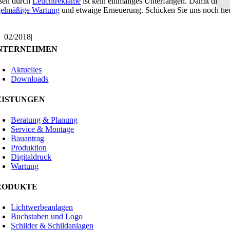
ßen durch
Leuchtreklame
ist kein einmaliges Unterfangen. Damit die
S
gelmäßige Wartung
und etwaige Erneuerung. Schicken Sie uns noch heu
02/2018
|
NTERNEHMEN
Aktuelles
Downloads
EISTUNGEN
Beratung & Planung
Service & Montage
Bauantrag
Produktion
Digitaldruck
Wartung
RODUKTE
Lichtwerbeanlagen
Buchstaben und Logo
Schilder & Schildanlagen