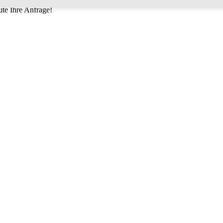
childer und Banner
auch langfristig sauber bleiben und in ganzer Pracht
te Ihre Anfrage!