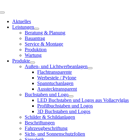
Zum
Inhalt
Toggle
springen
Navigation
Aktuelles
Leistungen
Beratung & Planung
Bauantrag
Service & Montage
Produktion
Wartung
Produkte
Außen- und Lichtwerbeanlagen
Flachtransparente
Werbestele / Pylone
Spanntuchanlagen
Ausstecktransparent
Buchstaben und Logo
LED Buchstaben und Logos aus Vollacrylglas
Profilbuchstaben und Logos
3D Buchstaben und Logos
Schilder & Schildanlagen
Beschriftungen
Fahrzeugbeschriftung
Sicht- und Sonnenschutzfolien
Signaletik